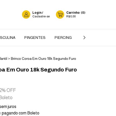
Login
/
Carrinho
(
0
)
Cadastre-se
R$0,00
ASCULINA
PINGENTES
PIERCING
GARGANTILHA
fantil
>
Brinco Coroa Em Ouro 18k Segundo Furo
oa Em Ouro 18k Segundo Furo
2
% OFF
Boleto
sem juros
o
pagando com Boleto