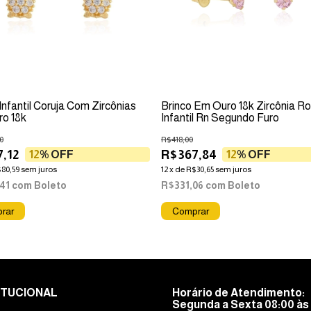
Infantil Coruja Com Zircônias
Brinco Em Ouro 18k Zircônia R
o 18k
Infantil Rn Segundo Furo
0
R$418,00
,12
R$367,84
12
% OFF
12
% OFF
80,59
sem juros
12
x
de
R$30,65
sem juros
,41
com
Boleto
R$331,06
com
Boleto
ITUCIONAL
Horário de Atendimento:
Segunda a Sexta 08:00 às 