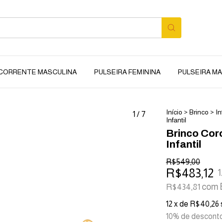
CORRENTE MASCULINA
PULSEIRA FEMININA
PULSEIRA M
Início
>
Brinco
>
In
1
/
7
Infantil
Brinco Cor
Infantil
R$549,00
R$483,12
1
com
R$434,81
12
x de
R$40,26
10% de descont