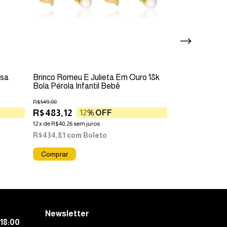
osa
Brinco Romeu E Julieta Em Ouro 18k
Brinco Infanti
Bola Pérola Infantil Bebê
Em Ouro 18k
R$549,00
R$1.099,00
R$483,12
R$967,12
12
% OFF
1
12
x
de
R$40,26
sem juros
12
x
de
R$80,59
sem
R$434,81
com
Boleto
R$870,41
com
Só restam
5
em e
Newsletter
18:00