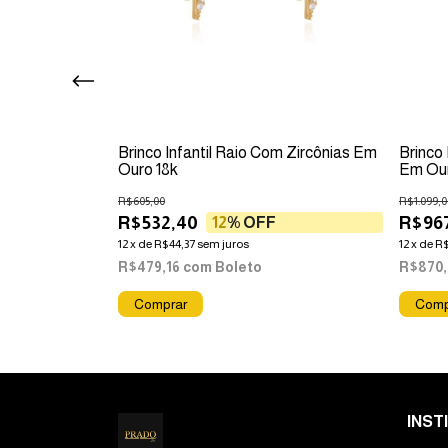
Verde Em Ouro
Brinco Infantil Raio Com Zircônias Em
Brinco 
Ouro 18k
Em Our
R$605,00
R$1.099,0
R$532,40
R$967
12
% OFF
12
x
de
R$44,37
sem juros
12
x
de
R$
R$479,16
com
Boleto
R$870
INST