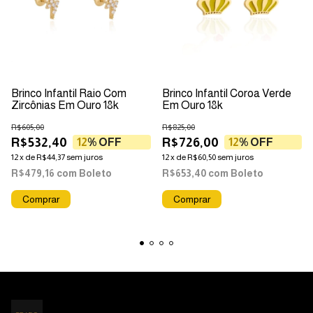
Brinco Infantil Raio Com
Brinco Infantil Coroa Verde
Zircônias Em Ouro 18k
Em Ouro 18k
R$605,00
R$825,00
R$532,40
R$726,00
12
% OFF
12
% OFF
12
x
de
R$44,37
sem juros
12
x
de
R$60,50
sem juros
R$479,16
com
Boleto
R$653,40
com
Boleto