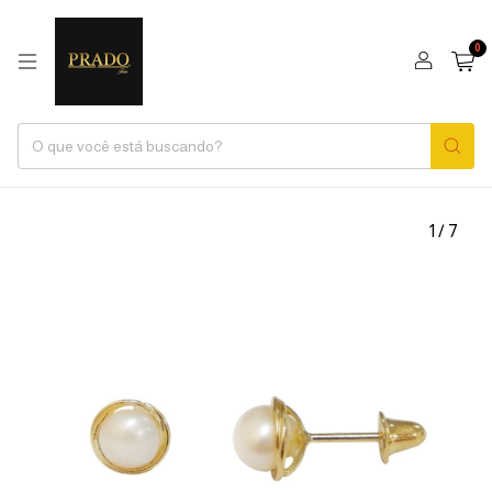
0
1
/
7