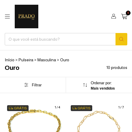
0
Início
>
Pulseira
>
Masculina
>
Ouro
Ouro
10 produtos
Ordenar por:
Filtrar
Mais vendidos
1
/
4
1
/
7
GRÁTIS
GRÁTIS