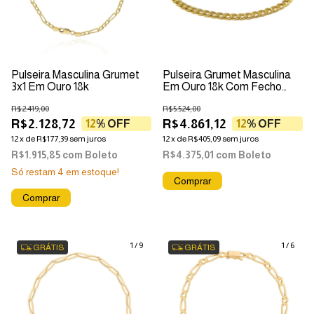
Pulseira Masculina Grumet
Pulseira Grumet Masculina
3x1 Em Ouro 18k
Em Ouro 18k Com Fecho
Mosquetão
R$2.419,00
R$5.524,00
R$2.128,72
R$4.861,12
12
% OFF
12
% OFF
12
x
de
R$177,39
sem juros
12
x
de
R$405,09
sem juros
R$1.915,85
com
Boleto
R$4.375,01
com
Boleto
Só restam
4
em estoque!
1
/
9
1
/
6
GRÁTIS
GRÁTIS