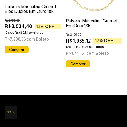
Pulseira Masculina Grumet
Elos Duplos Em Ouro 18k
R$9.130,00
Pulseira Masculina Grumet
Em Ouro 18k
R$8.034,40
12
% OFF
12
x
de
R$669,53
sem juros
R$2.199,00
R$7.230,96
com
Boleto
R$1.935,12
12
% OFF
12
x
de
R$161,26
sem juros
R$1.741,61
com
Boleto