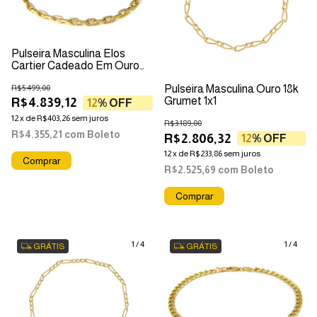
Pulseira Masculina Elos
Cartier Cadeado Em Ouro
18k
R$5.499,00
Pulseira Masculina Ouro 18k
Grumet 1x1
R$4.839,12
12
% OFF
12
x
de
R$403,26
sem juros
R$3.189,00
R$4.355,21
com
Boleto
R$2.806,32
12
% OFF
12
x
de
R$233,86
sem juros
R$2.525,69
com
Boleto
1
/
4
1
/
4
GRÁTIS
GRÁTIS