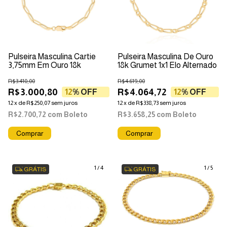
Pulseira Masculina Cartie
Pulseira Masculina De Ouro
3,75mm Em Ouro 18k
18k Grumet 1x1 Elo Alternado
R$3.410,00
R$4.619,00
R$3.000,80
R$4.064,72
12
% OFF
12
% OFF
12
x
de
R$250,07
sem juros
12
x
de
R$338,73
sem juros
R$2.700,72
com
Boleto
R$3.658,25
com
Boleto
1
/
4
1
/
5
GRÁTIS
GRÁTIS