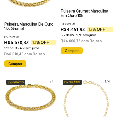
Pulseira Grumet Masculina
Em Ouro 18k
Pulseira Masculina De Ouro
R$5.059,00
18k Grumet
R$4.451,92
12
% OFF
12
x
de
R$370,99
sem juros
R$7.589,00
R$4.006,73
com
Boleto
R$6.678,32
12
% OFF
12
x
de
R$556,53
sem juros
R$6.010,49
com
Boleto
1
/
4
1
/
4
GRÁTIS
GRÁTIS