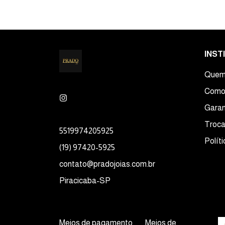
INST
Quem
Como
Garan
Troca
5519974205925
Polít
(19) 97420-5925
contato@pradojoias.com.br
Piracicaba-SP
Meios de pagamento
Meios de