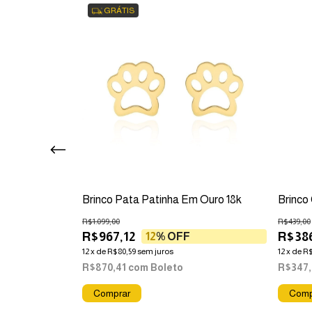
GRÁTIS
om Zircônias Em
Brinco Pata Patinha Em Ouro 18k
Brinco
R$1.099,00
R$439,00
R$967,12
R$38
12
% OFF
F
12
x
de
R$80,59
sem juros
12
x
de
R$
R$870,41
com
Boleto
R$347