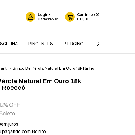
Login
/
Carrinho
(
0
)
Cadastre-se
R$0,00
ASCULINA
PINGENTES
PIERCING
GARGANTILHA
fantil
>
Brinco De Pérola Natural Em Ouro 18k Ninho
Pérola Natural Em Ouro 18k
 Rococó
12
% OFF
Boleto
sem juros
o
pagando com Boleto