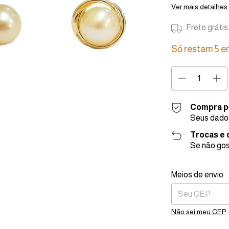
Ver mais detalhes
Frete grátis
Só restam
5
em
Compra p
Seus dados
Trocas e
Se não gos
Entregas para o C
Meios de envio
Não sei meu CEP