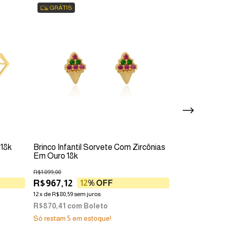
GRÁTIS
GRÁTIS
 18k
Brinco Infantil Sorvete Com Zircônias
Brinco Infanti
Em Ouro 18k
18k
R$1.099,00
R$825,00
R$967,12
R$726,00
12
% OFF
12
x
de
R$80,59
sem juros
12
x
de
R$60,50
sem
R$870,41
com
Boleto
R$653,40
com
Só restam
5
em estoque!