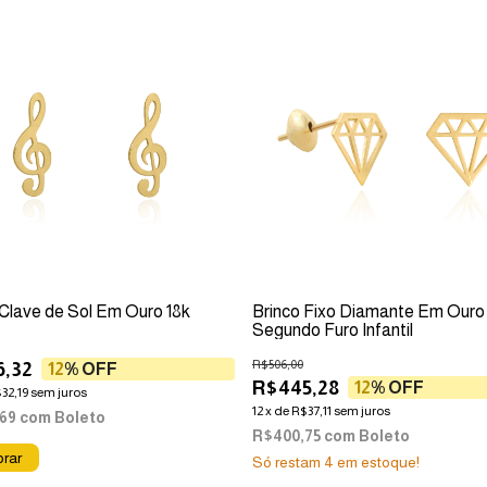
 Clave de Sol Em Ouro 18k
Brinco Fixo Diamante Em Ouro
Segundo Furo Infantil
R$506,00
6,32
12
% OFF
R$445,28
12
% OFF
32,19
sem juros
12
x
de
R$37,11
sem juros
,69
com
Boleto
R$400,75
com
Boleto
Só restam
4
em estoque!