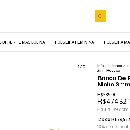
CORRENTE MASCULINA
PULSEIRA FEMININA
PULSEIRA M
Início
>
Brinco
>
In
1
/
8
3mm Rococó
Brinco De 
Ninho 3mm
R$539,00
R$474,32
com
R$426,89
12
x de
R$39,53
10% de descont