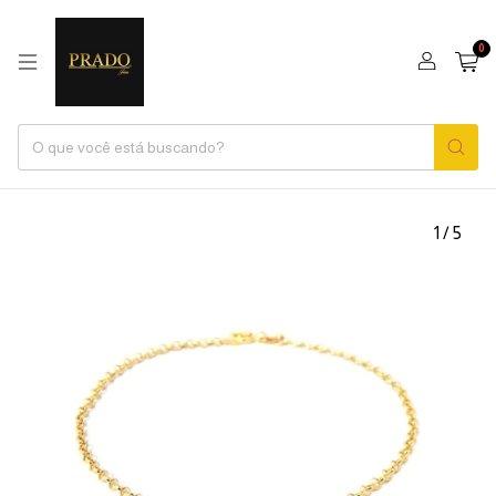
0
1
/
5