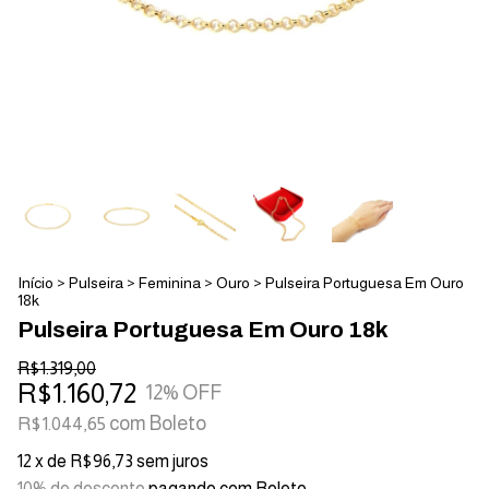
Início
>
Pulseira
>
Feminina
>
Ouro
>
Pulseira Portuguesa Em Ouro
18k
Pulseira Portuguesa Em Ouro 18k
R$1.319,00
R$1.160,72
12
% OFF
com
Boleto
R$1.044,65
12
x de
R$96,73
sem juros
10% de desconto
pagando com Boleto