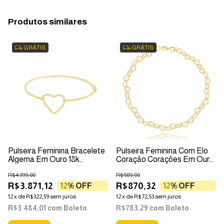
Produtos similares
GRÁTIS
GRÁTIS
Pulseira Feminina Bracelete
Pulseira Feminina Com Elo
Algema Em Ouro 18k
Coração Corações Em Ouro
Coração
18k
R$4.399,00
R$989,00
R$3.871,12
R$870,32
12
% OFF
12
% OFF
12
x
de
R$322,59
sem juros
12
x
de
R$72,53
sem juros
R$3.484,01
com
Boleto
R$783,29
com
Boleto