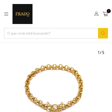
0
1
/
5