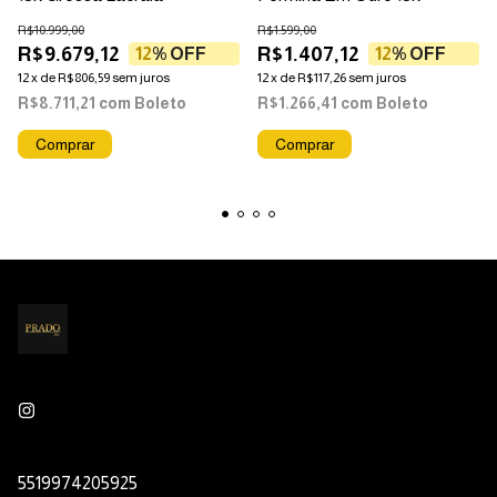
R$10.999,00
R$1.599,00
R$9.679,12
R$1.407,12
12
% OFF
12
% OFF
12
x
de
R$806,59
sem juros
12
x
de
R$117,26
sem juros
R$8.711,21
com
Boleto
R$1.266,41
com
Boleto
5519974205925