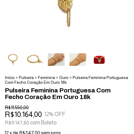
Início
>
Pulseira
>
Feminina
>
Ouro
>
Pulseira Feminina Portuguesa
Com Fecho Coração Em Ouro 18k
Pulseira Feminina Portuguesa Com
Fecho Coração Em Ouro 18k
R$11.550,00
R$10.164,00
12
% OFF
com
Boleto
R$9.147,60
12
x de
R$847,00
sem juros