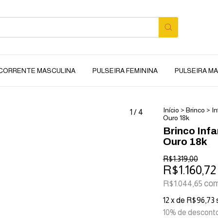
CORRENTE MASCULINA
PULSEIRA FEMININA
PULSEIRA M
Início
>
Brinco
>
In
1
/
4
Ouro 18k
Brinco Inf
Ouro 18k
R$1.319,00
R$1.160,72
co
R$1.044,65
12
x de
R$96,73
10% de descont