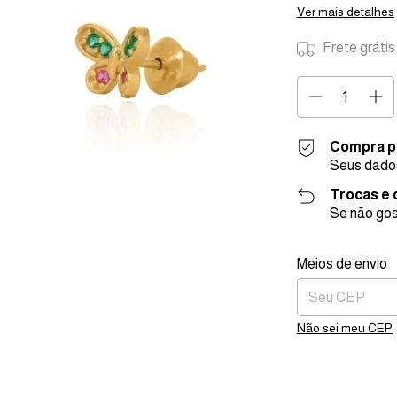
Ver mais detalhes
Frete grátis
Compra p
Seus dados
Trocas e
Se não gos
Entregas para o C
Meios de envio
Não sei meu CEP