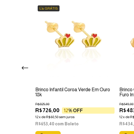
GRÁTIS
 Ouro 18k
Brinco Infantil Coroa Verde Em Ouro
Brinco
18k
Furo In
R$825,00
R$549,00
R$726,00
R$483
12
% OFF
12
x
de
R$60,50
sem juros
12
x
de
R$
R$653,40
com
Boleto
R$434