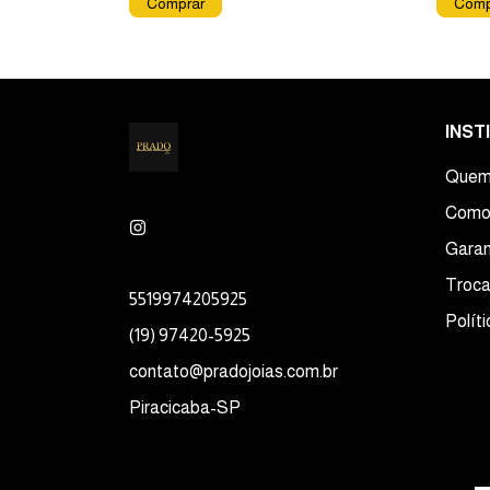
INST
Quem
Como
Garan
Troca
5519974205925
Polít
(19) 97420-5925
contato@pradojoias.com.br
Piracicaba-SP