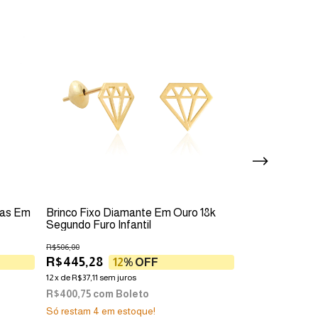
nias Em
Brinco Fixo Diamante Em Ouro 18k
Brinco Clave d
Segundo Furo Infantil
R$439,00
R$506,00
R$386,32
1
R$445,28
12
% OFF
12
x
de
R$32,19
sem 
12
x
de
R$37,11
sem juros
R$347,69
com
R$400,75
com
Boleto
Só restam
4
em estoque!