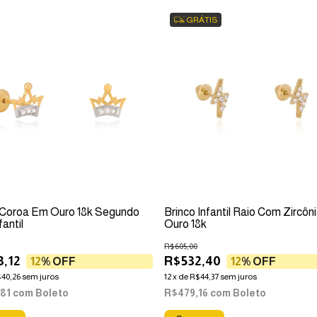
GRÁTIS
 Coroa Em Ouro 18k Segundo
Brinco Infantil Raio Com Zircô
fantil
Ouro 18k
R$605,00
,12
R$532,40
12
% OFF
12
% OFF
40,26
sem juros
12
x
de
R$44,37
sem juros
,81
com
Boleto
R$479,16
com
Boleto