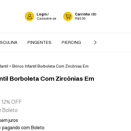
Login
/
Carrinho
(
0
)
Cadastre-se
R$0,00
ASCULINA
PINGENTES
PIERCING
GARGANTILHA
fantil
>
Brinco Infantil Borboleta Com Zircônias Em
antil Borboleta Com Zircônias Em
12
% OFF
m
Boleto
sem juros
o
pagando com Boleto